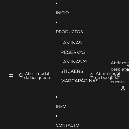
Ir directamente al contenido
INICIO
PRODUCTOS
LÁMINAS
RESERVAS
LÁMINAS XL
Abrir m
A
desplega
d
STICKERS
Abrir modal
Abrir modal
de la
de búsqueda
de búsqueda
MARCAPÁGINAS
cuenta
INFO
CONTACTO