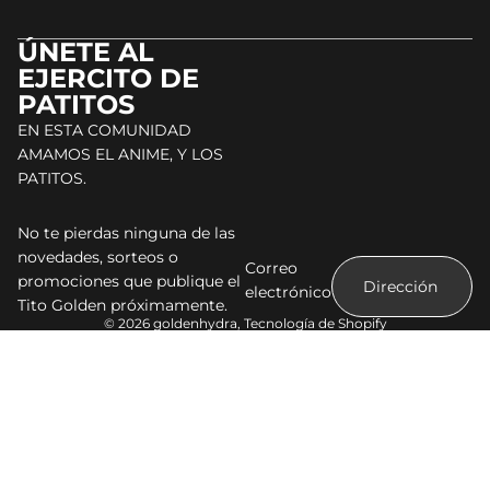
ÚNETE AL
EJERCITO DE
PATITOS
EN ESTA COMUNIDAD
AMAMOS EL ANIME, Y LOS
PATITOS.
No te pierdas ninguna de las
novedades, sorteos o
Correo
promociones que publique el
electrónico
Tito Golden próximamente.
© 2026
goldenhydra
,
Tecnología de Shopify