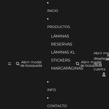
Ir directamente al contenido
INICIO
PRODUCTOS
LÁMINAS
RESERVAS
LÁMINAS XL
Abrir m
A
desplega
d
STICKERS
Abrir modal
Abrir modal
de la
de búsqueda
de búsqueda
MARCAPÁGINAS
cuenta
INFO
CONTACTO