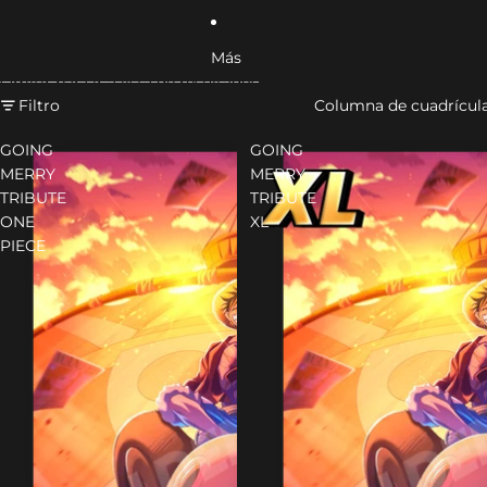
Más
Omitir para ir a lista de resultados
Filtro
Columna de cuadrícul
GOING
GOING
MERRY
MERRY
TRIBUTE
TRIBUTE
ONE
XL
PIECE