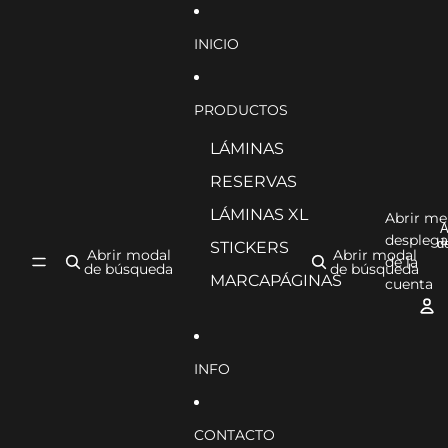
Ir directamente al contenido
INICIO
PRODUCTOS
LÁMINAS
RESERVAS
LÁMINAS XL
Abrir m
A
desplega
d
STICKERS
Abrir modal
Abrir modal
de la
de búsqueda
de búsqueda
MARCAPÁGINAS
cuenta
INFO
CONTACTO