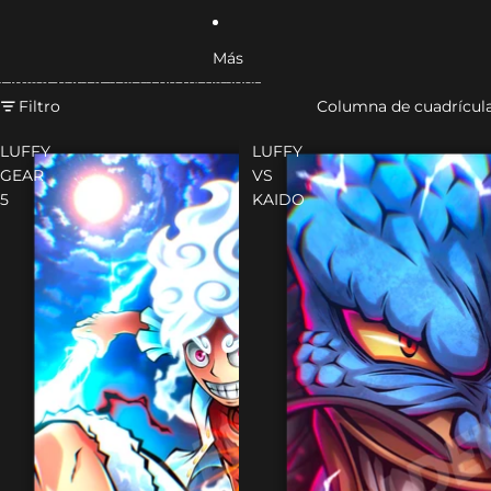
Más
Omitir para ir a lista de resultados
Filtro
Columna de cuadrícul
LUFFY
LUFFY
GEAR
VS
5
KAIDO