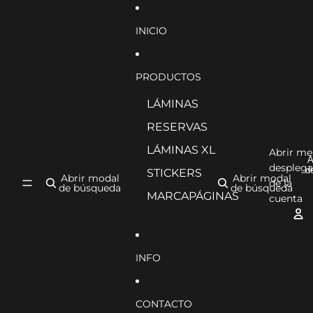
Ir directamente al contenido
INICIO
PRODUCTOS
LÁMINAS
RESERVAS
LÁMINAS XL
Abrir m
A
desplega
d
STICKERS
Abrir modal
Abrir modal
de la
de búsqueda
de búsqueda
MARCAPÁGINAS
cuenta
INFO
CONTACTO