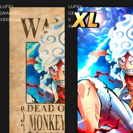
LUFFY
LUFFY
(WANTED
GEAR
VERSION)
5
XL