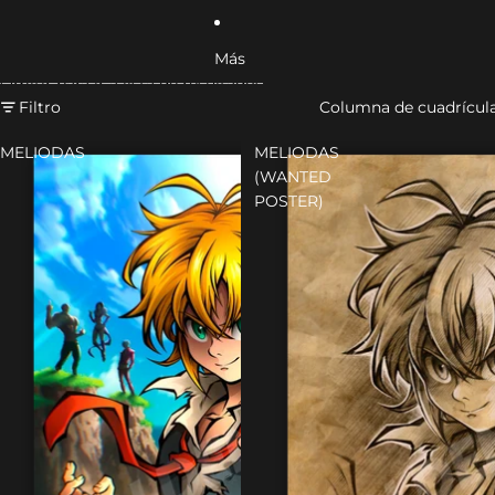
Más
Omitir para ir a lista de resultados
Filtro
Columna de cuadrícul
MELIODAS
MELIODAS
(WANTED
POSTER)