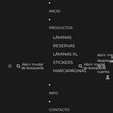
Ir directamente al contenido
INICIO
PRODUCTOS
LÁMINAS
RESERVAS
LÁMINAS XL
Abrir m
A
desplega
d
STICKERS
Abrir modal
Abrir modal
de la
de búsqueda
de búsqueda
MARCAPÁGINAS
cuenta
INFO
CONTACTO