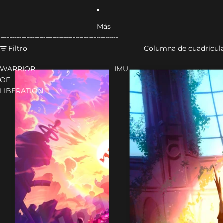
Más
Omitir para ir a lista de resultados
Filtro
Columna de cuadrícul
WARRIOR
IMU
OF
LIBERATION