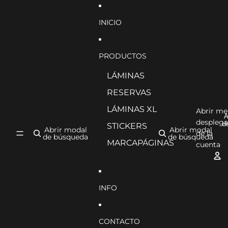
Ir directamente al contenido
INICIO
PRODUCTOS
LÁMINAS
RESERVAS
LÁMINAS XL
Abrir m
A
desplega
d
STICKERS
Abrir modal
Abrir modal
de la
de búsqueda
de búsqueda
MARCAPÁGINAS
cuenta
INFO
CONTACTO