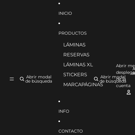
Ir directamente al contenido
INICIO
PRODUCTOS
LÁMINAS
RESERVAS
LÁMINAS XL
Abrir m
A
desplega
d
STICKERS
Abrir modal
Abrir modal
de la
de búsqueda
de búsqueda
MARCAPÁGINAS
cuenta
INFO
CONTACTO