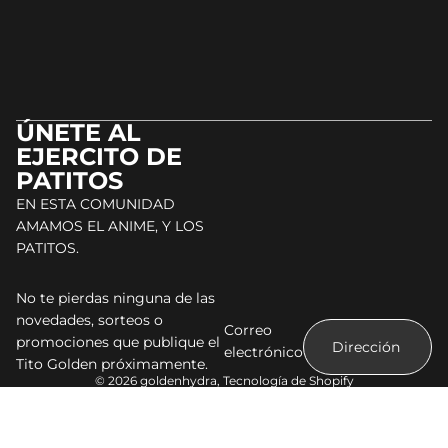
ÚNETE AL
EJERCITO DE
PATITOS
EN ESTA COMUNIDAD
AMAMOS EL ANIME, Y LOS
PATITOS.
No te pierdas ninguna de las
novedades, sorteos o
Correo
promociones que publique el
electrónico
Tito Golden próximamente.
© 2026
goldenhydra
,
Tecnología de Shopify