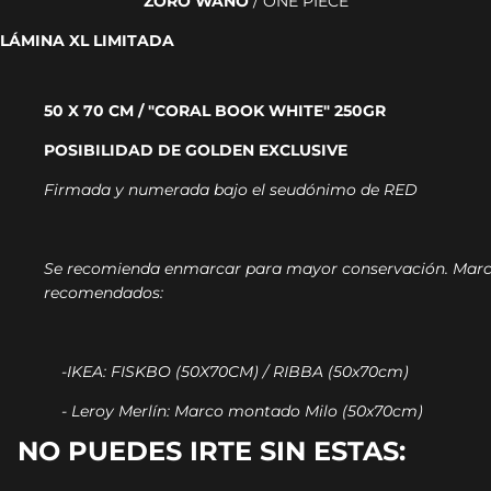
ZORO WANO
/ ONE PIECE
LÁMINA XL LIMITADA
50 X 70 CM / "CORAL BOOK WHITE" 250GR
POSIBILIDAD DE GOLDEN EXCLUSIVE
Firmada y numerada bajo el seudónimo de RED
Se recomienda enmarcar para mayor conservación.
Marc
recomendados:
-IKEA: FISKBO (50X70CM) / RIBBA (50x70cm)
- Leroy Merlín: Marco montado Milo (50x70cm)
NO PUEDES IRTE SIN ESTAS: