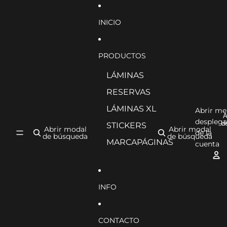
Ir directamente al contenido
INICIO
PRODUCTOS
LÁMINAS
RESERVAS
LÁMINAS XL
Abrir m
A
desplega
d
STICKERS
Abrir modal
Abrir modal
de la
de búsqueda
de búsqueda
MARCAPÁGINAS
cuenta
INFO
CONTACTO