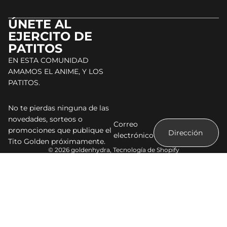
ÚNETE AL
EJERCITO DE
PATITOS
EN ESTA COMUNIDAD
AMAMOS EL ANIME, Y LOS
PATITOS.
No te pierdas ninguna de las
novedades, sorteos o
Correo
promociones que publique el
electrónico
Tito Golden próximamente.
© 2026
goldenhydra
,
Tecnología de Shopify