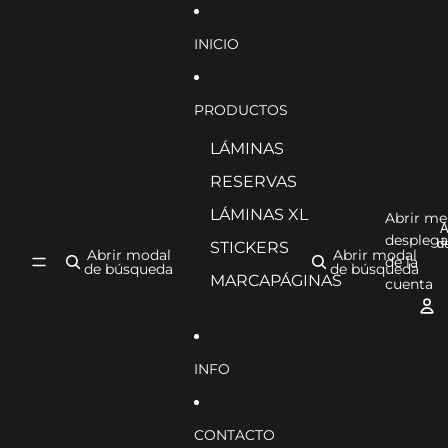
Ir directamente al contenido
INICIO
PRODUCTOS
LÁMINAS
RESERVAS
LÁMINAS XL
Abrir m
A
desplega
d
STICKERS
Abrir modal
Abrir modal
de la
de búsqueda
de búsqueda
MARCAPÁGINAS
cuenta
INFO
CONTACTO