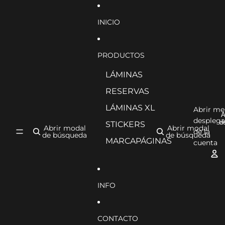
Ir directamente al contenido
INICIO
PRODUCTOS
LÁMINAS
RESERVAS
LÁMINAS XL
Abrir m
A
desplega
d
STICKERS
Abrir modal
Abrir modal
de la
de búsqueda
de búsqueda
MARCAPÁGINAS
cuenta
INFO
CONTACTO