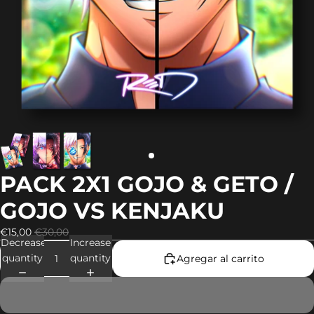
PACK 2X1 GOJO & GETO /
GOJO VS KENJAKU
€15,00
€30,00
Decrease
Increase
quantity
quantity
Agregar al carrito