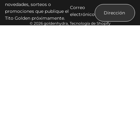
novedades, sorteos o
Correo
promociones que publique el
electrónico
Tito Golden próximamente.
© 2026
goldenhydra
,
Tecnología de Shopify