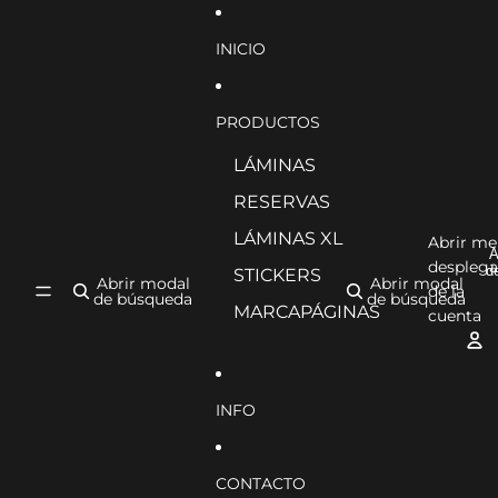
Ir directamente al contenido
INICIO
PRODUCTOS
LÁMINAS
RESERVAS
LÁMINAS XL
Abrir m
A
desplega
d
STICKERS
Abrir modal
Abrir modal
de la
de búsqueda
de búsqueda
MARCAPÁGINAS
cuenta
INFO
CONTACTO