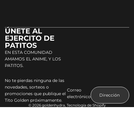
ÚNETE AL
EJERCITO DE
PATITOS
EN ESTA COMUNIDAD
AMAMOS EL ANIME, Y LOS
PATITOS.
No te pierdas ninguna de las
novedades, sorteos o
Correo
promociones que publique el
electrónico
Tito Golden próximamente.
© 2026
goldenhydra
,
Tecnología de Shopify