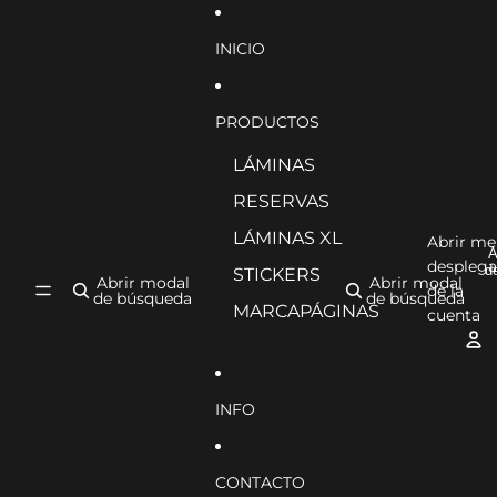
Ir directamente al contenido
INICIO
PRODUCTOS
LÁMINAS
RESERVAS
LÁMINAS XL
Abrir m
A
desplega
d
STICKERS
Abrir modal
Abrir modal
de la
de búsqueda
de búsqueda
MARCAPÁGINAS
cuenta
INFO
CONTACTO