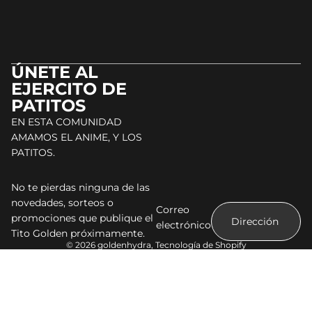
ÚNETE AL
EJERCITO DE
PATITOS
EN ESTA COMUNIDAD
AMAMOS EL ANIME, Y LOS
PATITOS.
No te pierdas ninguna de las
novedades, sorteos o
Correo
promociones que publique el
electrónico
Tito Golden próximamente.
© 2026
goldenhydra
,
Tecnología de Shopify