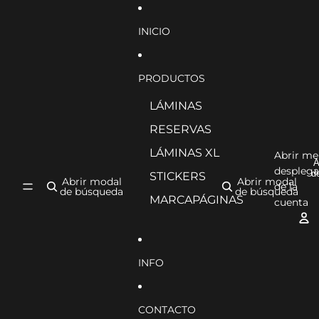
Ir directamente al contenido
INICIO
PRODUCTOS
LÁMINAS
RESERVAS
LÁMINAS XL
Abrir m
A
desplega
d
STICKERS
Abrir modal
Abrir modal
de la
de búsqueda
de búsqueda
MARCAPÁGINAS
cuenta
INFO
CONTACTO