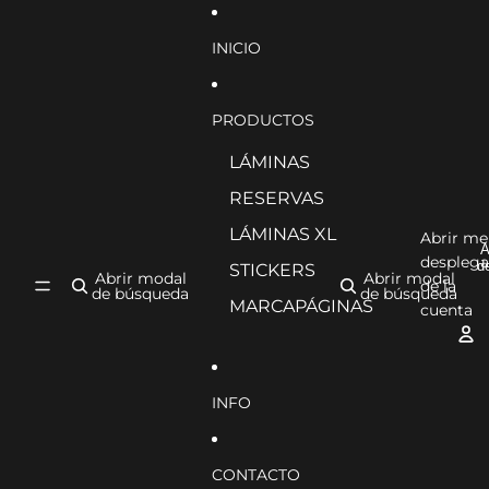
Ir directamente al contenido
INICIO
PRODUCTOS
LÁMINAS
RESERVAS
LÁMINAS XL
Abrir m
A
desplega
d
STICKERS
Abrir modal
Abrir modal
de la
de búsqueda
de búsqueda
MARCAPÁGINAS
cuenta
INFO
CONTACTO