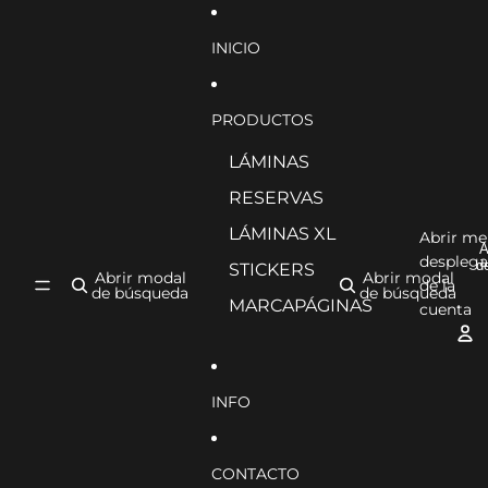
Ir directamente al contenido
INICIO
PRODUCTOS
LÁMINAS
RESERVAS
LÁMINAS XL
Abrir m
A
desplega
d
STICKERS
Abrir modal
Abrir modal
de la
de búsqueda
de búsqueda
MARCAPÁGINAS
cuenta
INFO
CONTACTO