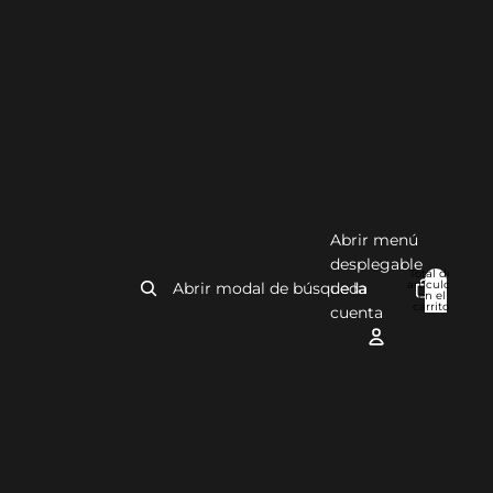
Abrir menú
desplegable
Total de
artículos
Abrir modal de búsqueda
de la
en el
0
carrito:
cuenta
0