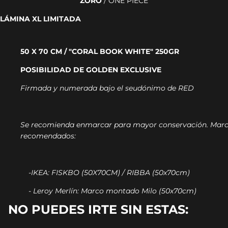
ZORO
/ ONE PIECE
LÁMINA XL LIMITADA
50 X 70 CM / "CORAL BOOK WHITE" 250GR
POSIBILIDAD DE GOLDEN EXCLUSIVE
Firmada y numerada bajo el seudónimo de RED
Se recomienda enmarcar para mayor conservación.
Marc
recomendados:
-IKEA: FISKBO (50X70CM) / RIBBA (50x70cm)
- Leroy Merlín: Marco montado Milo (50x70cm)
NO PUEDES IRTE SIN ESTAS: