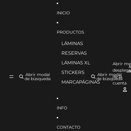
Ir directamente al contenido
INICIO
PRODUCTOS
LÁMINAS
RESERVAS
LÁMINAS XL
Abrir m
A
desplega
d
STICKERS
Abrir modal
Abrir modal
de la
de búsqueda
de búsqueda
MARCAPÁGINAS
cuenta
INFO
CONTACTO